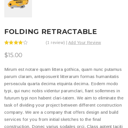
FOLDING RETRACTABLE
(1 review) |
Add Your Review
Valorado
en
4.00
$
15.00
de 5
Mirum est notare quam littera gothica, quam nunc putamus
parum claram, anteposuerit litterarum formas humanitatis
perseacula quarta decima etquinta decima. Eodem modo
typi, qui nunc nobis videntur parumclari, fiant sollemnes in
futurum typi non habent clari-tatem. We aim to eliminate the
task of dividing your project between different construction
company. We are a company that offers design and build
services for you from initial sketches to the final
construction. Donec varius sodales orci. Class aptent taciti