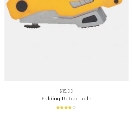
$
15.00
Folding Retractable
Valorado
en
4.00
de
5