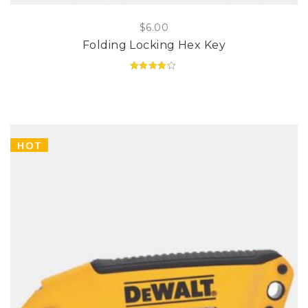
$
6.00
Folding Locking Hex Key
Valorado
en
4.00
de
5
HOT