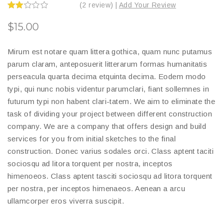
(2 review) |
Add Your Review
Valorado
en
$
15.00
2.00
de 5
Mirum est notare quam littera gothica, quam nunc putamus
parum claram, anteposuerit litterarum formas humanitatis
perseacula quarta decima etquinta decima. Eodem modo
typi, qui nunc nobis videntur parumclari, fiant sollemnes in
futurum typi non habent clari-tatem. We aim to eliminate the
task of dividing your project between different construction
company. We are a company that offers design and build
services for you from initial sketches to the final
construction. Donec varius sodales orci. Class aptent taciti
sociosqu ad litora torquent per nostra, inceptos
himenoeos. Class aptent tasciti sociosqu ad litora torquent
per nostra, per inceptos himenaeos. Aenean a arcu
ullamcorper eros viverra suscipit.